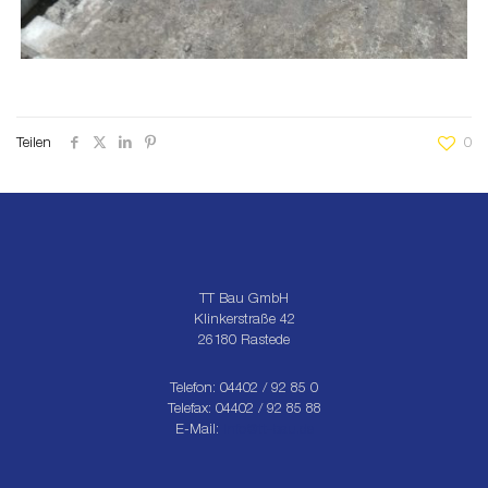
Teilen
0
TT Bau GmbH
Klinkerstraße 42
26180 Rastede
Telefon: 04402 / 92 85 0
Telefax: 04402 / 92 85 88
E-Mail:
info@tt-bau.de