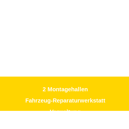
2 Montagehallen
Fahrzeug-Reparaturwerkstatt
Verwaltung
...auf insgesamt ca. 1,5 ha.