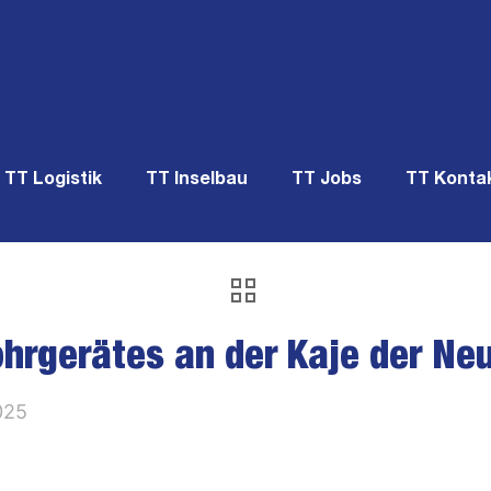
TT Logistik
TT Inselbau
TT Jobs
TT Konta
hrgerätes an der Kaje der Neu
025