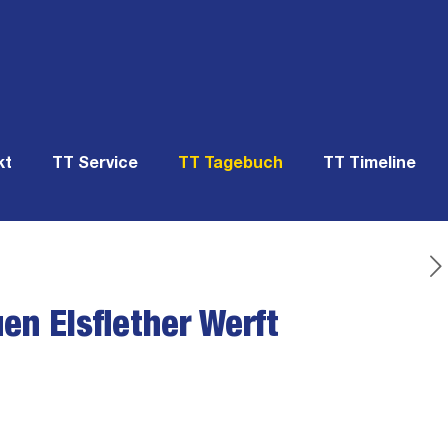
kt
TT Service
TT Tagebuch
TT Timeline
en Elsflether Werft